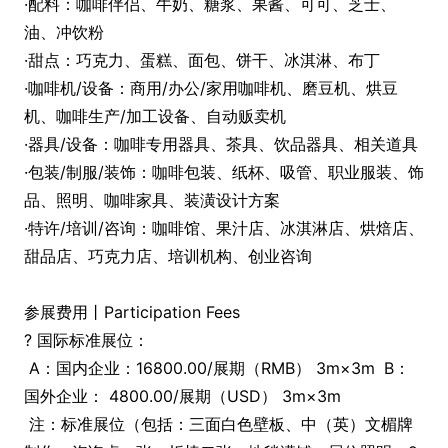
·配料：咖啡伴侣、牛奶、糖浆、果酱、可可、芝士、
油、冲饮粉
·甜点：巧克力、蛋糕、面包、饼干、冰淇淋、布丁
·咖啡机/设备：商用/办公/家用咖啡机、磨豆机、烘豆
机、咖啡生产/加工设备、自动贩卖机
·器具/设备：咖啡专用器具、茶具、饮品器具、相关道具
·包装/制服/装饰：咖啡包装、纸杯、吸管、职业服装、饰
品、照明、咖啡家具、装潢设计方案
·特许/培训/咨询：咖啡馆、果汁店、冰淇淋店、烘焙店、
甜品店、巧克力店、培训机构、创业咨询
参展费用丨Participation Fees
? 国际标准展位：
A：国内企业：16800.00/展期（RMB） 3m×3m
B：
国外企业： 4800.00/展期（USD） 3m×3m
注：标准展位（包括：三面白色壁板、中（英）文楣牌